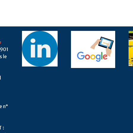
n
1901
s le
l
2
e n°
 :