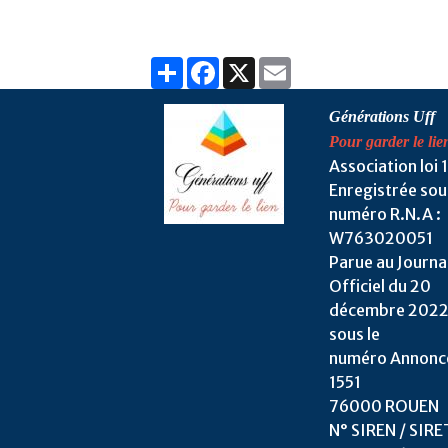
Partager
Facebook
X
Email
Générations Uff
Pour garder le lie
Association loi 
Enregistrée sou
numéro R.N.A :
W763020051
Parue au Journa
Officiel du 20
décembre 202
sous le
numéro Annonc
1551
76000 ROUEN
N° SIREN / SIRET